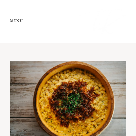
MENU
STUDIO 13
Food Styling
Kochschule
Rezepte
Über mich
Kontakt