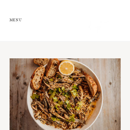
MENU
STUDIO 13
Food Styling
Kochschule
Rezepte
Über mich
Kontakt