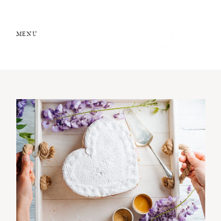
MENU
STUDIO 13
Food Styling
Kochschule
Rezepte
Über mich
Kontakt