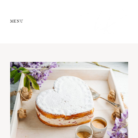
MENU
STUDIO 13
Food Styling
Kochschule
Rezepte
Über mich
Kontakt