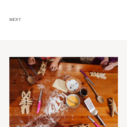
MENU
STUDIO 13
Food Styling
Kochschule
Rezepte
Über mich
Kontakt