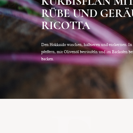
KÜRBISFLAN MI
RÜBE UND GER
RICOTTA
Den Hokkaido waschen, halbieren und entkernen. In k
pfeffern, mit Olivenöl beträufeln und im Backofen be
backen.