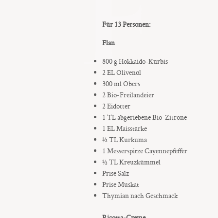
F
Für 13 Personen:
Flan
800 g Hokkaido-Kürbis
2 EL Olivenöl
300 ml Obers
2 Bio-Freilandeier
2 Eidotter
1 TL abgeriebene Bio-Zitrone
1 EL Maisstärke
½ TL Kurkuma
1 Messerspitze Cayennepfeffer
½ TL Kreuzkümmel
Prise Salz
Prise Muskat
Thymian nach Geschmack
Ricotta-Creme