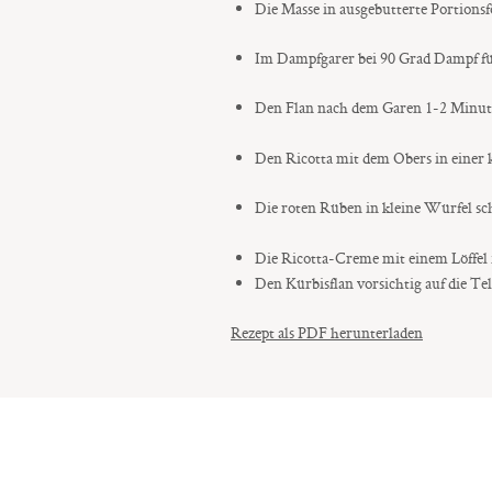
Die Masse in ausgebutterte Portions
Im Dampfgarer bei 90 Grad Dampf für
Den Flan nach dem Garen 1-2 Minuten 
Den Ricotta mit dem Obers in einer 
Die roten Rüben in kleine Würfel sch
Die Ricotta-Creme mit einem Löffel 
Den Kürbisflan vorsichtig auf die Te
Rezept als PDF herunterladen