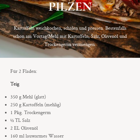
PILZEN
9500 / VILLACH / KÄRNTEN
©2020 TICIKASPAR
Kartoffeln weichkochen, schälen und pressen. Bestenfalls
schon am Vortag!Mehl mit Kartoffeln, Salz, Olivenöl und
Trockengerm vermengen.
Für 2 Fladen:
Teig
350 g Mehl (glatt)
250 g Kartoffeln (mehlig)
1 Pkg. Trockengerm
½ TL Salz
2 EL Olivenöl
160 ml lauwarmes Wasser