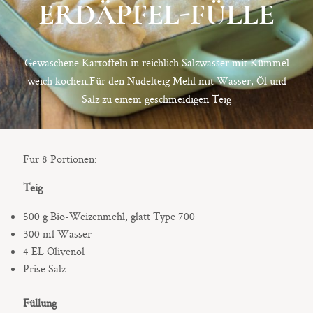
ERDÄPFEL-FÜLLE
9500 / VILLACH / KÄRNTEN
©2020 TICIKASPAR
Gewaschene Kartoffeln in reichlich Salzwasser mit Kümmel
weich kochen.Für den Nudelteig Mehl mit Wasser, Öl und
Salz zu einem geschmeidigen Teig
Für 8 Portionen:
Teig
500 g Bio-Weizenmehl, glatt Type 700
300 ml Wasser
4 EL Olivenöl
Prise Salz
Füllung